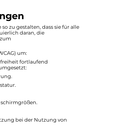
ungen
so zu gestalten, dass sie für alle
ierlich daran, die
g zum
 (WCAG) um:
reiheit fortlaufend
umgesetzt:
rung.
statur.
dschirmgrößen.
ützung bei der Nutzung von