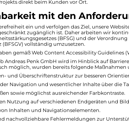
rojekts direkt beim Kunden vor Ort.
nbarkeit mit den Anforder
erefreiheit ein und verfolgen das Ziel, unsere Website 
chränkt zugänglich ist. Daher arbeiten wir kontinu
iheitsstärkungsgesetzes (BFSG) und der Verordnun
tz (BFSGV) vollständig umzusetzen.
gaben gemäß Web Content Accessibility Guidelines
b Andreas Penk GmbH wird im Hinblick auf Barrieref
nisch möglich, wurden bereits folgende Maßnahmen 
en- und Überschriftenstruktur zur besseren Orientie
der Navigation und wesentlicher Inhalte über die Ta
rößen sowie möglichst ausreichender Farbkontraste.
eren Nutzung auf verschiedenen Endgeräten und Bil
 von Inhalten und Navigationselementen.
und nachvollziehbare Fehlermeldungen zur Unterst